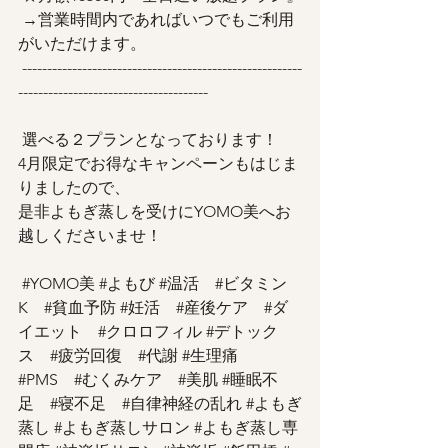
 →営業時間内であればいつでもご利用
がいただけます。
 --------------------------------------------------------
--------------------------------------
 選べる２プランとなっております！ 
4月限定でお得なキャンペーンもはじま
りましたので、 
是非よもぎ蒸しを受けにYOMO美へお
越しくださいませ！
#YOMO美
#よもび
#温活
#ビタミン
K
#貧血予防
#妊活
#産後ケア
#ダ
イエット
#クロロフィル
#デトック
ス
#疲労回復
#代謝
#生理痛
#PMS
#むくみケア
#美肌
#睡眠不
足
#寝不足
#自律神経の乱れ
#よもぎ
蒸し
#よもぎ蒸しサロン
#よもぎ蒸し専