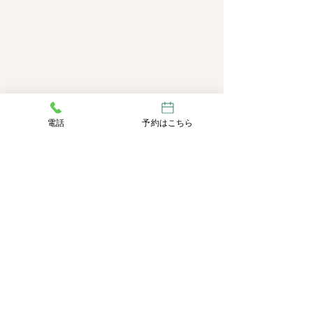
電話
予約はこちら
Comments
Write a comment...
🎉 大好評につき、8月もキ
【YOMO美のお
ャンペーン延長決定！ 🎉
｜月額会員キャ
ン】