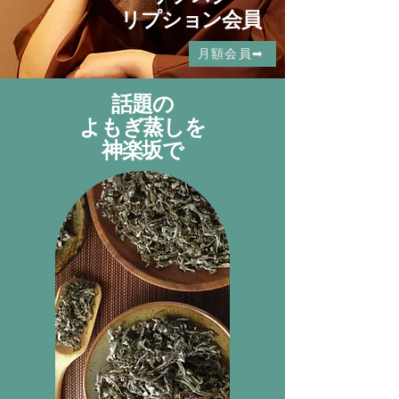
リプション会員​
月額会員➡︎
話題の
よもぎ蒸しを
神楽坂で