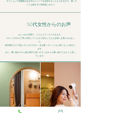
オプションで何種類かある中からハーブを追加することもできるので、通って
いても飽きずに毎回楽しめそう。
50代女性からのお声
おしゃれな空間で、とてもリラックスできます。
スタッフの方も丁寧に対応してくださり安心してよもぎ蒸しを受けられまし
た。
更年期のPMSで悩んでいたのですが、沢山通っていくうちに
軽くなった気がし
ます。
また、通い始めてから肌の調子も良いので
​これからも通い続けてみようと思っ
ています。