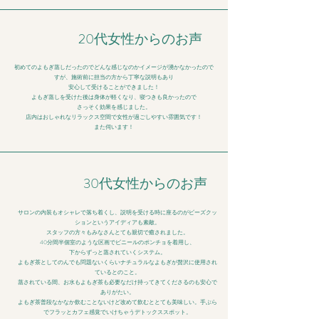
20代女性からのお声
初めてのよもぎ蒸しだったのでどんな感じなのかイメージが湧かなかったので
すが、施術前に担当の方から丁寧な説明もあり
安心して受けることができました！
よもぎ蒸しを受けた後は身体が軽くなり、寝つきも良かったので
さっそく効果を感じました。
店内はおしゃれなリラックス空間で女性が過ごしやすい雰囲気です！
また伺います！
30代女性からのお声
サロンの内装もオシャレで落ち着くし、説明を受ける時に座るのがビーズクッ
ションというアイディアも素敵。
スタッフの方々もみなさんとても親切で癒されました。
40分間半個室のような区画でビニールのポンチョを着用し、
下からずっと蒸されていくシステム。
よもぎ茶としてのんでも問題ないくらいナチュラルなよもぎが贅沢に使用され
ているとのこと。
蒸されている間、お水もよもぎ茶も必要なだけ持ってきてくださるのも安心で
ありがたい。
よもぎ茶普段なかなか飲むことないけど改めて飲むととても美味しい。手ぶら
でフラッとカフェ感覚でいけちゃうデトックススポット。