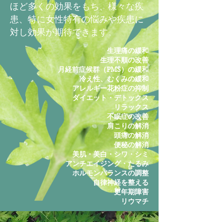
ほど多くの効果をもち、様々な疾
患、特に女性特有の悩みや疾患に
対し効果が期待できます。
生理痛の緩和
生理不順の改善
月経前症候群（PMS）の緩和
冷え性、むくみの緩和
アレルギー花粉症の抑制
ダイエット・デトックス
リラックス
不眠症の改善
肩こりの解消
頭痛の解消
便秘の解消
美肌・美白・シワ・シミ
アンチエイジング・たるみ
ホルモンバランスの調整
自律神経を整える
更年期障害
リウマチ