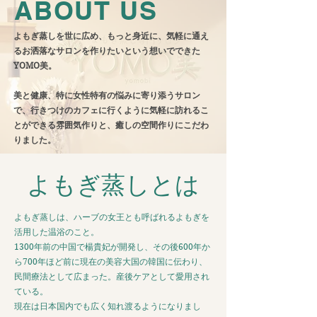
ABOUT US
よもぎ蒸しを世に広め、もっと身近に、気軽に通え
るお洒落なサロンを作りたいという想いでできた
YOMO美。
美と健康、特に女性特有の悩みに寄り添うサロン
で、行きつけのカフェに行くように気軽に訪れるこ
とができる雰囲気作りと、癒しの空間作りにこだわ
りました。
よもぎ蒸しとは
よもぎ蒸しは、ハーブの女王とも呼ばれるよもぎを
活用した温浴のこと。
1300年前の
中国
で
楊貴妃
が開発し、その後600年か
ら700年ほど前に現在の美容大国の
韓国
に伝わり、
民間療法
として広まった。産後ケアとして愛用され
ている。
現在は日本国内でも広く知れ渡るようになりまし