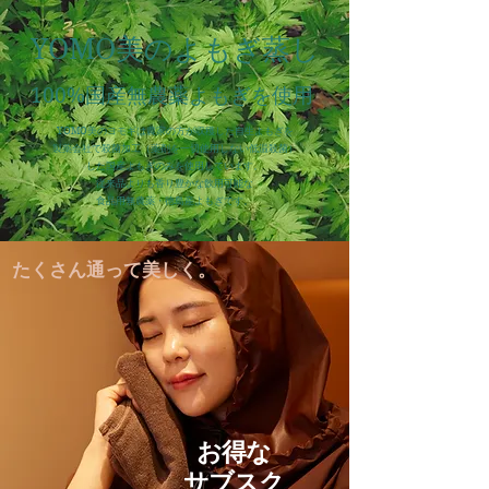
YOMO美のよもぎ蒸し
100%国産無農薬よもぎを使用
YOMO美のヨモギは農家の方が収穫した自生よもぎを
製薬会社で殺菌加工（薬剤を一切使用しない低温殺菌）
した国産よもぎのみを使用しています。
従来品よりも香り豊かな飲用可能な
食品用無農薬・徳島産よもぎです。
たくさん通って美しく。
お得な
サブスク