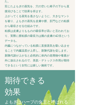
た。
煎じたよもぎの蒸気を、穴の空いた椅子の下から直
接浴びることで効果を得ます。
上がってくる蒸気を逃さないように、大きなマント
を被り、よもぎの蒸気を皮膚や膣、肛門などの粘膜
から吸収させる仕組みです。
粘膜は皮膚よりもものの吸収率が高いと言われてお
り、実際に膣粘膜の吸収力は腕の皮膚の42倍という
データも。
内臓につながっている粘膜に直接蒸気を吸い込ませ
ることで内臓温度が上昇し、新陳代謝を促します。
新陳代謝が上がると必然的に体内の老廃物や毒素が
外に放出されるので、美肌・デトックス作用が期待
できるという女性には嬉しい施術です。
期待できる
効果
よもぎはハーブの女王と呼ばれる